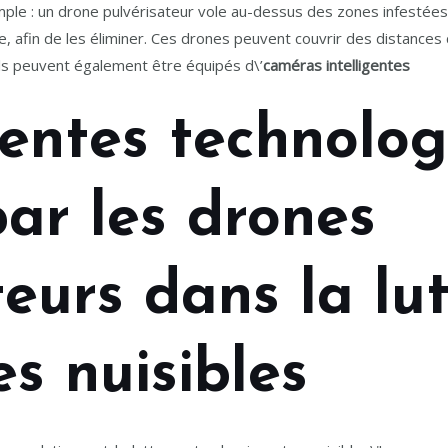
mple : un drone pulvérisateur vole au-dessus des zones infestées
, afin de les éliminer. Ces drones peuvent couvrir des distances
. Ils peuvent également être équipés d\’
caméras intelligentes
rentes technolog
par les drones
teurs dans la lu
es nuisibles