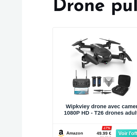
Drone pul
Wipkviey drone avec came
1080P HD - T26 drones adul
Avec vidéo en direct WiFi, F
3D, Capteur de gravité, Main
-17%
de l'altitude, Mode sans têt
Amazon
49.99 €