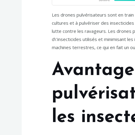
59.99 €
Pour les enfants ou les début
Les drones pulvérisateurs sont en train 
cultures et à pulvériser des insecticide
lutte contre les ravageurs. Les drones p
d\’insecticides utilisés et minimisant le
machines terrestres, ce qui en fait un ou
Avantage
pulvérisa
les insect