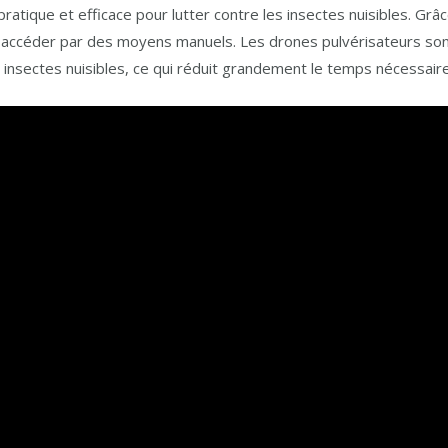
ratique et efficace pour lutter contre les insectes nuisibles. Grâc
 à accéder par des moyens manuels. Les drones pulvérisateurs so
s insectes nuisibles, ce qui réduit grandement le temps nécessair