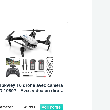
ipkviey T6 drone avec camera
D 1080P - Avec vidéo en direct
iFi, maintien de l'altitude, Flip
D, capteur de gravité, Contrôle
gestuel, Commande vocale,
Amazon
49.99 €