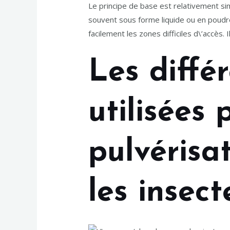
Le principe de base est relativement si
souvent sous forme liquide ou en poudre
facilement les zones difficiles d\’accès
Les diffé
utilisées 
pulvérisa
les insect