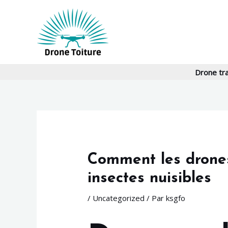
Aller
Navigation
au
des
contenu
articles
Drone tr
Comment les drones 
insectes nuisibles
/
Uncategorized
/ Par
ksgfo