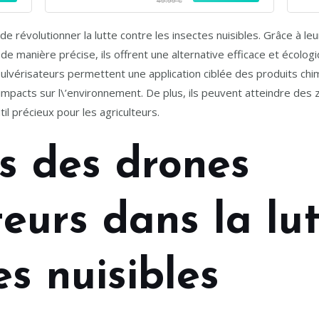
49.99 €
ants
Tête,Jouet Cadeau pour Garçons
dr
et Filles
de révolutionner la lutte contre les insectes nuisibles. Grâce à le
s de manière précise, ils offrent une alternative efficace et écolo
ulvérisateurs permettent une application ciblée des produits chimi
s impacts sur l\’environnement. De plus, ils peuvent atteindre des z
til précieux pour les agriculteurs.
s des drones
teurs dans la lu
es nuisibles