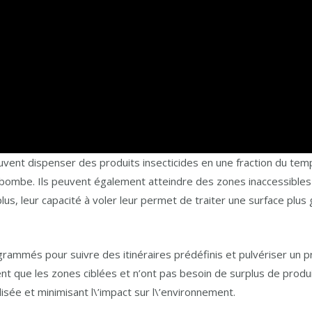
vent dispenser des produits insecticides en une fraction du temps
ne bombe. Ils peuvent également atteindre des zones inaccessibles
plus, leur capacité à voler leur permet de traiter une surface pl
rammés pour suivre des itinéraires prédéfinis et pulvériser un p
tent que les zones ciblées et n’ont pas besoin de surplus de produi
ilisée et minimisant l\’impact sur l\’environnement.