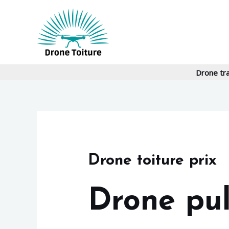
Aller
au
contenu
Drone tr
Drone toiture prix
Drone pul