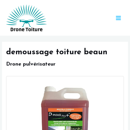
Aller
MAI
au
MEN
contenu
demoussage toiture beaun
Drone pulvérisateur