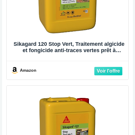
Sikagard 120 Stop Vert, Traitement algicide
et fongicide anti-traces vertes prêt à
l'emploi, nettoyant désincrustant, élimine
algues et lichens, mur, toiture, terrasse,
façade, dallage, 5L
Amazon